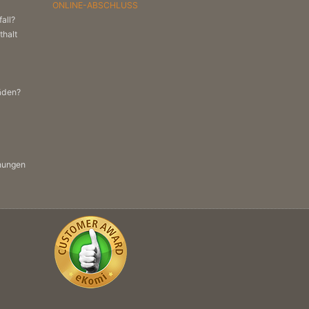
ONLINE-ABSCHLUSS
all?
thalt
häden?
nungen