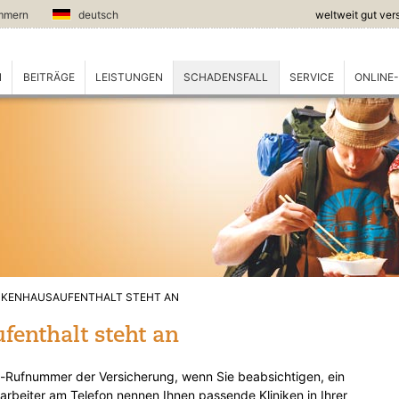
ummern
deutsch
weltweit gut ver
N
BEITRÄGE
LEISTUNGEN
SCHADENSFALL
SERVICE
ONLINE
NKENHAUSAUFENTHALT STEHT AN
fenthalt steht an
l-Rufnummer der Versicherung, wenn Sie beabsichtigen, ein
rbeiter am Telefon nennen Ihnen passende Kliniken in Ihrer