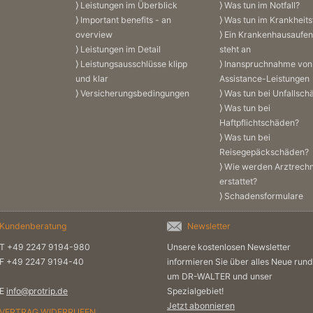
Leistungen im Überblick
Was tun im Notfall?
Important benefits - an
Was tun im Krankheitsf
overview
Ein Krankenhausaufen
Leistungen im Detail
steht an
Leistungsausschlüsse klipp
Inanspruchnahme von
und klar
Assistance-Leistungen
Versicherungs­bedingungen
Was tun bei Unfallsc
Was tun bei
Haftpflichtschäden?
Was tun bei
Reisegepäckschäden?
Wie werden Arztrech
erstattet?
Schadensformulare
Kundenberatung
Newsletter
T
+49 2247 9194-980
Unsere kostenlosen Newsletter
F +49 2247 9194-40
informieren Sie über alles Neue rund
um DR-WALTER und unser
E
info@protrip.de
Spezialgebiet!
Jetzt abonnieren
VERTRAG WIDERRUFEN