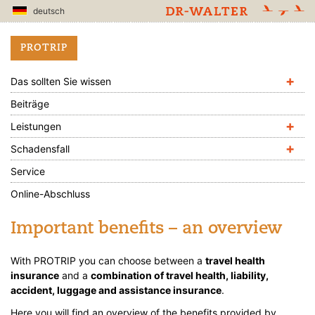
deutsch
PROTRIP
+
Das sollten Sie wissen
Beiträge
+
Leistungen
+
Schadensfall
Service
Online-Abschluss
Important benefits – an overview
With PROTRIP you can choose between a
travel health
insurance
and a
combination of travel health, liability,
accident, luggage and assistance insurance
.
Here you will find an overview of the benefits provided by